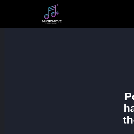
P
h
th