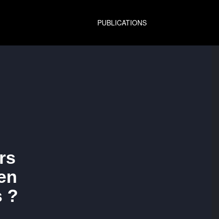
PUBLICATIONS
rs
en
s ?