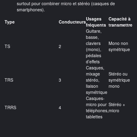
surtout pour combiner micro et stéréo (casques de
smartphones).
Usages
Capacité à
Type
Conducteurs
fréquents
transmettre
Guitare,
basse,
claviers
Mono non
TS
2
(mono),
symétrique
pédales
d’effets
Casques,
mixage
Stéréo ou
TRS
3
stéréo,
symétrique
liaison
mono
symétrique
Casques-
micro pour
Stéréo +
TRRS
4
téléphones,
micro
tablettes