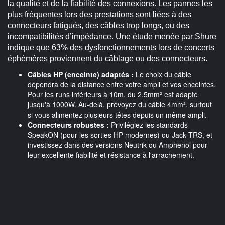
la qualité et de la fiabilité des connexions. Les pannes les
plus fréquentes lors des prestations sont liées à des
connecteurs fatigués, des câbles trop longs, ou des
incompatibilités d’impédance. Une étude menée par Shure
indique que 63% des dysfonctionnements lors de concerts
éphémères proviennent du câblage ou des connecteurs.
Câbles HP (enceinte) adaptés :
Le choix du câble
dépendra de la distance entre votre ampli et vos enceintes.
Pour les runs inférieurs à 10m, du 2,5mm² est adapté
jusqu'à 1000W. Au-delà, prévoyez du câble 4mm², surtout
si vous alimentez plusieurs têtes depuis un même ampli.
Connecteurs robustes :
Privilégiez les standards
SpeakON (pour les sorties HP modernes) ou Jack TRS, et
investissez dans des versions Neutrik ou Amphenol pour
leur excellente fiabilité et résistance à l'arrachement.
Câbles audio blindés :
Utilisez des câbles symétriques
(XLR ou Jack TRS) pour relier vos sources à l’ampli sur des
longues distances (réduction des bruits parasites). Pour la
partie RCA, évitez les entrées fragiles ou ajoutez des
adaptateurs résistants.
Rallonges, adaptateurs et doublons :
Prévoyez toujours